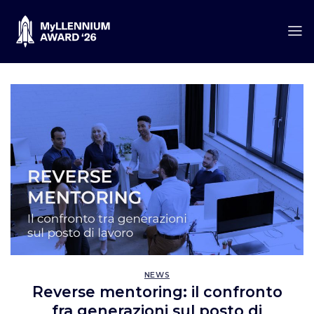
Salta
ai
contenuti
NEWS
Reverse mentoring: il confronto
fra generazioni sul posto di